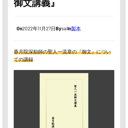
御文講義』
On
2022年11月27日
By
sai
In
製本
香月院深励師の聖人一流章の『御文』につい
ての講録