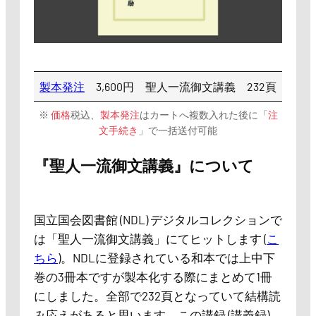
製本発注
3,600円
聖人一流御文講義
232頁
※
価格
税込、
製本発注
はカートへ複数入れた後に「
注
文手続き
」で一括送付可能
『聖人一流御文講義』について
国立国会図書館 (NDL) デジタルコレクションで
は「聖人一流御文講義」にてヒットします (
こ
ちら
)。NDLに登録されている和本では上中下
巻の3冊本ですが製本化する際にまとめて1冊
にしました。全部で232頁となっていて結構読
み応えがあると思います。この講録 (講義録)