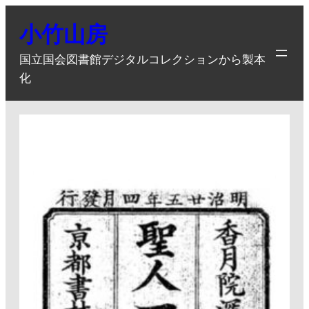
内
小竹山房
容
を
国立国会図書館デジタルコレクションから製本
ス
化
キ
ッ
プ