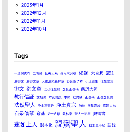
2023年1月
2022年12月
2022年11月
2022年10月
Tags
偈頌
六合釈
冠註
一連院秀存
二巻鈔
仏教大系
佐々木月樵
夏御文
夏御文章
大乗法苑義林章
妙音院了祥
小児往生
往生要集
御文
御文章
慈恩大師
念仏往生願
念仏正信偈
教行信証
文類偈
本覚思想
本願
歎異抄
正信偈
正信念仏偈
法然聖人
浄土真宗
浄土三部経
源信
無量寿経
真宗大系
石泉僧叡
窺基
興御書
第十八願
義林章
聖人一流章
親鸞聖人
蓮如上人
製本化
語録
観無量寿経