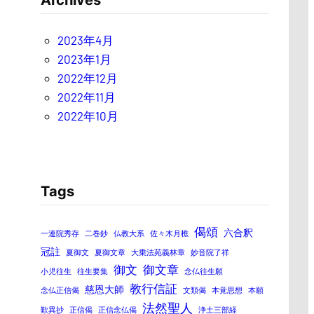
Archives
2023年4月
2023年1月
2022年12月
2022年11月
2022年10月
Tags
偈頌
六合釈
一連院秀存
二巻鈔
仏教大系
佐々木月樵
冠註
夏御文
夏御文章
大乗法苑義林章
妙音院了祥
御文
御文章
小児往生
往生要集
念仏往生願
教行信証
慈恩大師
念仏正信偈
文類偈
本覚思想
本願
法然聖人
歎異抄
正信偈
正信念仏偈
浄土三部経