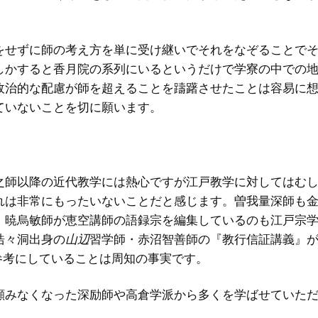
をせずに師の考え方を単に受け継いでそれをなぞることで
しかすると香月院の系列にいるというだけで学寮の中での
政治的な配慮が師を超えることを躊躇させたことは容易に
ていないことを切に願います。
之師以降の近代教学には熱心ですが江戸教学に対してはむ
れは非常にもったいないことだと感じます。曽我量深師も
。暁烏敏師が恵空講師の語録宗を編集しているのも江戸宗
浩々洞出身の
山辺
習学師・赤沼智善師の『教行信証講義』
を参考にしていることは周知の事実です。
顧みなくなった深励師や高倉学派から多くを学ばせていた