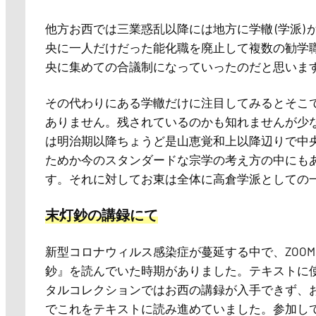
他方お西では三業惑乱以降には地方に学轍 (学派)
央に一人だけだった能化職を廃止して複数の勧学
央に集めての合議制になっていったのだと思いま
その代わりにある学轍だけに注目してみるとそこ
ありません。残されているのかも知れませんが少
は明治期以降ちょうど是山恵覚和上以降辺りで中
ためか今のスタンダードな宗学の考え方の中にも
す。それに対してお東は全体に高倉学派としての
末灯鈔の講録にて
新型コロナウィルス感染症が蔓延する中で、ZOO
鈔』を読んでいた時期がありました。テキストに
タルコレクションではお西の講録が入手できず、お東
でこれをテキストに読み進めていました。参加して