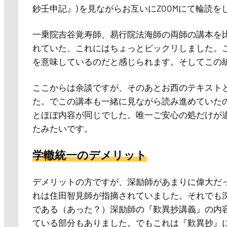
鈔壬申記』) を見ながらお互いにZOOMにて輪読
一乗院吉谷覚寿師、易行院法海師の両師の講本を
れていた、これにはちょっとビックリしました。
を意味しているのだと感じられます。そしてこの
ここからは余談ですが、そのあとお西のテキストとし
た。でこの講本も一緒に見ながら読み進めていた
とほぼ内容が同じでした。唯一ご安心の処だけが
たみたいです。
学轍統一のデメリット
デメリットの方ですが、深励師があまりに偉大だ
れは住田智見師が指摘されていました。それでも
である（あった？）深励師の『歎異抄講義』の内
ている部分もありました。でもこれは『歎異抄』