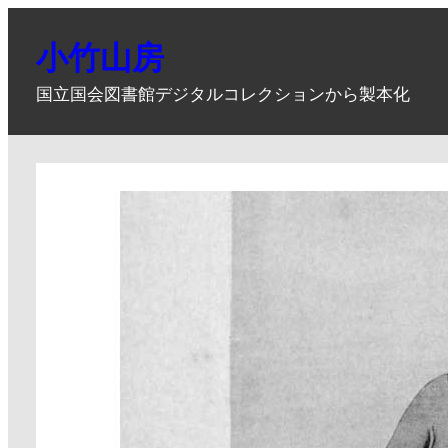
内
容
小竹山房
を
国立国会図書館デジタルコレクションから製本化
ス
キ
ッ
プ