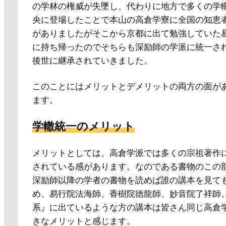
の学林の権威が失墜し、代わりに地方で多くの学
央に登場したことで本山の高倉学寮に全国の知恵
がありましたがそこから京都に出て勉強していた
に持ち帰ったのでそちらも深励師の学派に統一さ
後世に継承されていきました。
このことにはメリットとデメリットの両方の面が
ます。
学轍統一のメリット
メリットとしては、高倉学派では多くの宗祖著作
されている感があります。なのである書物のこの
深励師以降の学者の書物を読めば誰の講本を見て
め、易行院法海師、香樹院徳龍師、妙音院了祥師
系』に出ているような方の講本は皆さん同じ高倉
きなメリットと感じます。