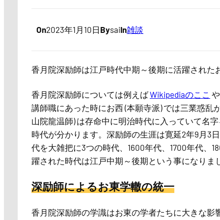
On
2023年1月10日
By
sai
In
雑談
香月院深励師は江戸時代中期～後期に活躍されたお東
香月院深励師については例えば
Wikipediaのここ
講師職にあった時にお西 (本願寺派) では三業惑乱が
山院龍温師) は存命中に明治時代に入っていて名字
時代が分かります。深励師の生涯は寛延2年9月3日 (1749年
代を大雑把に3つの時代、1600年代、1700年代
躍された時代は江戸中期～後期という事になりま
深励師によるお東学轍の統一
香月院深励師の学識はお東の学者たちに大きな影