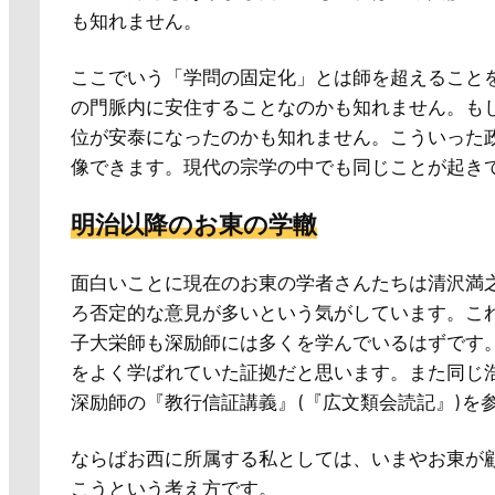
も知れません。
ここでいう「学問の固定化」とは師を超えること
の門脈内に安住することなのかも知れません。も
位が安泰になったのかも知れません。こういった
像できます。現代の宗学の中でも同じことが起き
明治以降のお東の学轍
面白いことに現在のお東の学者さんたちは清沢満
ろ否定的な意見が多いという気がしています。こ
子大栄師も深励師には多くを学んでいるはずです
をよく学ばれていた証拠だと思います。また同じ
深励師の『教行信証講義』 (『広文類会読記』) 
ならばお西に所属する私としては、いまやお東が
こうという考え方です。