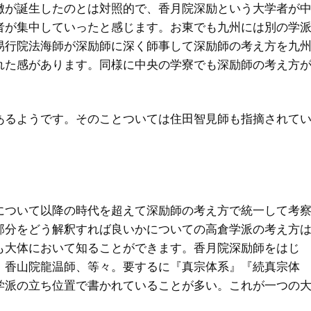
轍が誕生したのとは対照的で、香月院深励という大学者が
者が集中していったと感じます。お東でも九州には別の学
易行院法海師が深励師に深く師事して深励師の考え方を九
れた感があります。同様に中央の学寮でも深励師の考え方
あるようです。そのことついては住田智見師も指摘されて
について以降の時代を超えて深励師の考え方で統一して考
部分をどう解釈すれば良いかについての高倉学派の考え方
も大体において知ることができます。香月院深励師をはじ
、香山院龍温師、等々。要するに『真宗体系』『続真宗体
学派の立ち位置で書かれていることが多い。これが一つの