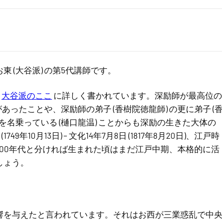
 (大谷派) の第5代講師です。
や
大谷派のここ
に詳しく書かれています。深励師が最高位の
あったことや、深励師の弟子 (香樹院徳龍師) の更に弟子 (
を名乗っている (樋口龍温) ことからも深励の生きた大体の
10月13日) – 文化14年7月8日 (1817年8月20日)、江戸時
、1800年代と分ければ生まれた頃はまだ江戸中期、本格的に活
しょう。
響を与えたと言われています。それはお西が三業惑乱で中