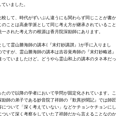
をしていました。
比較して、時代がずいぶん違うにも関わらず同じことが書
このことは高倉学派として同じ考え方が継承されているこ
統一された考え方の根源は香月院深励師にあります。
て霊山勝海師の講本 (『末灯鈔講讃』) が手に入りまし
のですが、霊山勝海師の講本は吉谷覚寿師の『末灯鈔略述
違っていましたけど。どうやら霊山和上の講本のタネ本だ
ったので以降の学者において学問が固定化されています。
深励師の弟子である妙音院了祥師の『歎異抄聞記』では師
容について「深く考えていない」などケチョンケチョンに
について深く考察をしていた了祥師だから言えることなの