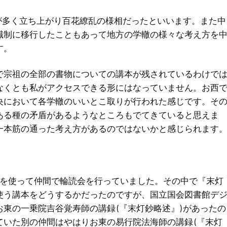
 が多く立ち上がり百花繚乱の様相だったといいます。また中
職制に移行したこともあって地方の学轍の様々な考え方を
す。
で宗祖の全部の書物についての講本が残されているわけで
なくとも私がアクセスできる形にはなっていません。お西
央において各学轍のいいとこ取りが行われた感じです。そ
ある種の矛盾があるようなところもでてきていると思えま
一本筋の通った考え方があるのではないかと感じられます
Mを使って仲間で輪読会を行っていました。その中で『末灯
使う講本をどうするかだったのですが、国立国会図書館デ
の一乗院吉谷覚寿師の講録 (『末灯鈔略述』) があったの
いた別の仲間はやはりお東の易行院法海師の講録 (『末灯