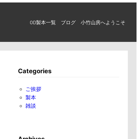
OD製本一覧
ブログ
小竹山房へようこそ
Categories
ご挨拶
製本
雑談