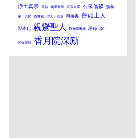
浄土真宗
石泉僧叡
窺基
源信
無量寿経
真宗大系
蓮如上人
興御書
第十八願
義林章
聖人一流章
親鸞聖人
製本化
語録
観無量寿経
論註
香月院深励
阿弥陀経
香
央