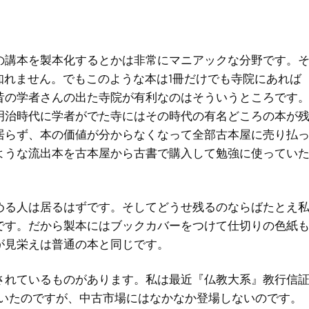
の講本を製本化するとかは非常にマニアックな分野です。
知れません。でもこのような本は1冊だけでも寺院にあれば
昔の学者さんの出た寺院が有利なのはそういうところです
明治時代に学者がでた寺にはその時代の有名どころの本が
居らず、本の価値が分からなくなって全部古本屋に売り払
ような流出本を古本屋から古書で購入して勉強に使ってい
める人は居るはずです。そしてどうせ残るのならばたとえ
です。だから製本にはブックカバーをつけて仕切りの色紙
が見栄えは普通の本と同じです。
されているものがあります。私は最近『仏教大系』教行信
していたのですが、中古市場にはなかなか登場しないのです。