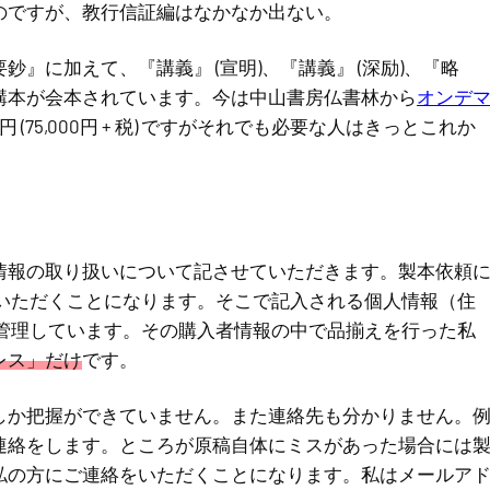
のですが、教行信証編はなかなか出ない。
』に加えて、『講義』 (宣明)、『講義』 (深励)、『略
学者の講本が会本されています。今は中山書房仏書林から
オンデ
 (75,000円 + 税) ですがそれでも必要な人はきっとこれか
情報の取り扱いについて記させていただきます。製本依頼
ていただくことになります。そこで記入される個人情報（住
が管理しています。その購入者情報の中で品揃えを行った私
レス」だけ
です。
しか把握ができていません。また連絡先も分かりません。
連絡をします。ところが原稿自体にミスがあった場合には
私の方にご連絡をいただくことになります。私はメールア