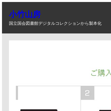
内
容
小竹山房
を
国立国会図書館デジタルコレクションから製本化
ス
キ
ッ
プ