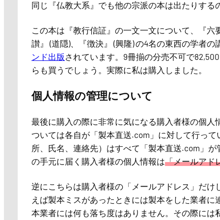
同じ『仏教大系』でも他の宗派の本は出たりする
この本は『教行信証』の一文一文について、『六要鈔
讃』 (道隠)、『徴決』 (興隆) の4名の東西の
ンド出版
されています。9冊揃の分売不可で82,500円
らも買うでしょう。実際に私は購入しました。
個人情報の管理について
最後に購入の際に非常に気になる購入者様の個人
ついては各自が「製本直送.com」に対して行っ
所、氏名、連絡先）はすべて「製本直送.com」
の手元に届く購入者様の個人情報は
「メールアド
逆にこちらは購入者様の「メールアドレス」だけ
えば製本ミスがあったときには製本をした業者に
本業者には何も落ち度はありません。その際には