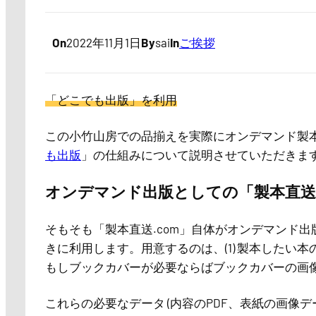
On
2022年11月1日
By
sai
In
ご挨拶
「どこでも出版」を利用
この小竹山房での品揃えを実際にオンデマンド製
も出版
」の仕組みについて説明させていただきま
オンデマンド出版としての「製本直送.
そもそも「製本直送.com」自体がオンデマンド出版
きに利用します。用意するのは、(1) 製本したい本の
もしブックカバーが必要ならばブックカバーの画
これらの必要なデータ (内容のPDF、表紙の画像