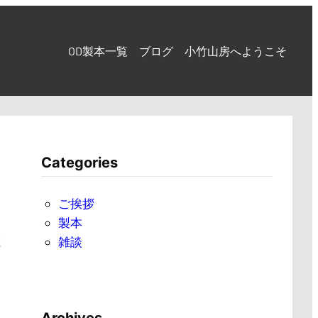
OD製本一覧
ブログ
小竹山房へようこそ
Categories
ご挨拶
製本
雑談