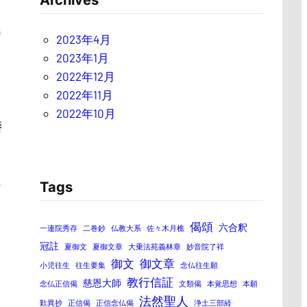
Archives
2023年4月
2023年1月
2022年12月
2022年11月
2022年10月
Tags
偈頌
六合釈
一連院秀存
二巻鈔
仏教大系
佐々木月樵
冠註
夏御文
夏御文章
大乗法苑義林章
妙音院了祥
御文
御文章
小児往生
往生要集
念仏往生願
教行信証
慈恩大師
念仏正信偈
文類偈
本覚思想
本願
法然聖人
歎異抄
正信偈
正信念仏偈
浄土三部経