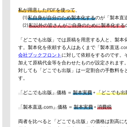
私が用意したPDFを使って
、
(1)
私自身が自分のため製本化する
のが「製本直送
(2)
私以外の皆さんがご自身のために製本化する
「どこでも出版」では原稿を用意する人と、製本
す。製本化を依頼する人はあくまで「製本直送.c
会社ブックフロント
に対して依頼をするのです。
加えて原稿代金等を合わせたものが設定されます
対しても「どこでも出版」は一定割合の手数料を
す。
「どこでも出版」価格
＝
製本実費
+
「どこでも出
「製本直送.com」価格
＝
製本実費
+
消費税
両者を比べると「どこでも出版」の価格は割高に