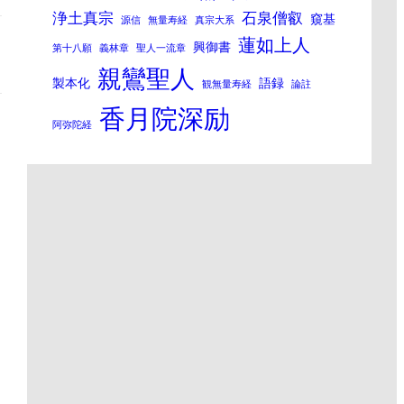
浄土真宗
石泉僧叡
窺基
源信
無量寿経
真宗大系
蓮如上人
興御書
第十八願
義林章
聖人一流章
親鸞聖人
製本化
語録
観無量寿経
論註
香月院深励
阿弥陀経